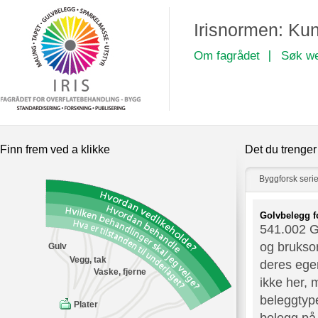
Irisnormen: Kun
Om fagrådet
Søk w
Finn frem ved a klikke
Det du trenger 
Byggforsk seri
Golvbelegg f
541.002 Go
og bruksom
Gulv
Vegg, tak
deres ege
Vaske, fjerne
ikke her, 
beleggtype
Plater