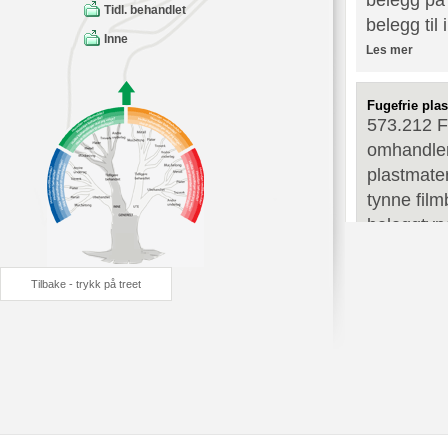
belegg på 
Tidl. behandlet
belegg til 
Inne
Les mer
Fugefrie pla
573.212 F
omhandler
plastmater
tynne film
beleggtyp
Les mer
Tilbake - trykk på treet
Vurdering av 
474.511 Vu
kontrollpu
av bygning
som sjekkl
(arkitekte