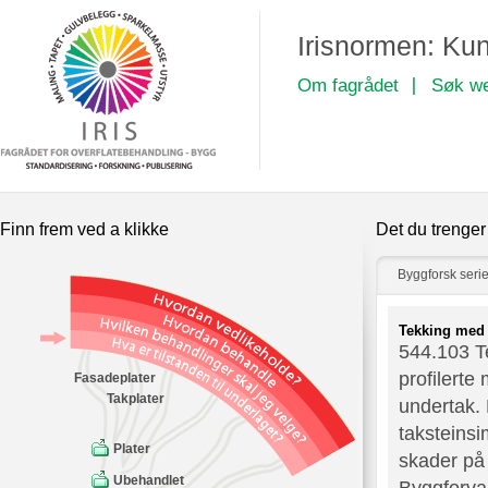
Irisnormen: Kun
Om fagrådet
Søk w
Finn frem ved a klikke
Det du trenger 
Byggforsk seri
Tekking med p
544.103 Te
profilerte
Fasadeplater
Takplater
undertak. 
taksteinsi
Plater
skader på 
Ubehandlet