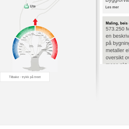
Byggforva
Ute
Les mer
Maling, beis
573.250 M
en beskriv
på bygning
metaller e
oversikt 
mens pkt. 
Les mer
Tilbake - trykk på treet
Fasaderengjø
742.241 F
Bladet gir
fasademate
742.240. U
Fjerning o